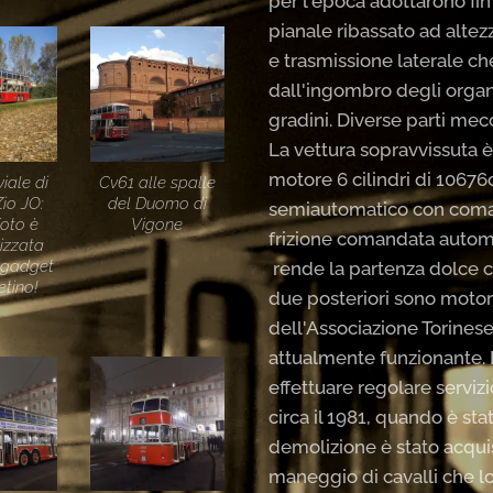
per l'epoca adottarono fin
pianale ribassato ad alte
e trasmissione laterale ch
dall'ingombro degli organi
gradini. Diverse parti mec
La vettura sopravvissuta è 
motore 6 cilindri di 1067
iale di
Cv61 alle spalle
Zio JO:
del Duomo di
semiautomatico con coma
foto è
Vigone
frizione comandata autom
lizzata
l gadget
rende la partenza dolce c
tino!
due posteriori sono motori.
dell'Associazione Torinese 
attualmente funzionante. E
effettuare regolare servizi
circa il 1981, quando è st
demolizione è stato acquis
maneggio di cavalli che lo