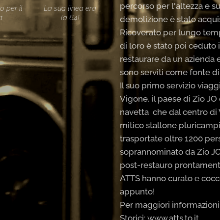
percorso per l'altezza e su
o per il
La sua linea era
1
la 64!
demolizione è stato acquis
Ricoverato per lungo temp
di loro è stato poi ceduto 
restaurare da un azienda e
sono serviti come fonte di 
Il suo primo servizio viaggi
Vigone, il paese di Zio JO
navetta che dal centro di 
mitico stallone pluricampi
trasportate oltre 1200 per
soprannominato da Zio JO "
post-restauro prontamente r
ATTS hanno curato e cocc
appunto!
Per maggiori informazioni v
Storici: www.atts.to.it