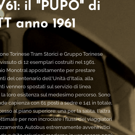
V61: il "PUPO" di
TT anno 1961
ione Torinese Tram Storici e Gruppo Torinese
vissuto di 12 esemplari costruiti nel 1961.
elaio Monotral appositamente per prestare
ti del centenario dell'Unità d'Italia, alla
i vennero spostati sul servizio di linea
 la loro esistenza sul medesimo percorso. Sono
de capienza con 61 posti a sedre e 141 in totale,
so al piano superiore: una per la salita, l'altra
ttimale per non incrociare i flussi dei viaggiatori
rozzamento. Autobus estremamente avveniristici