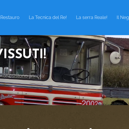
l Restauro
La Tecnica del Re!
La serra Reale!
Il Ne
VISSUTI!
ente esistono ancora!