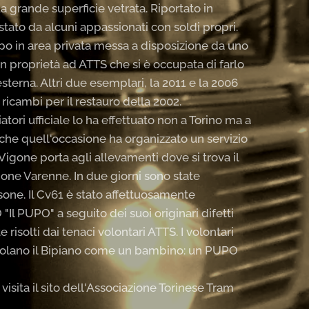
a grande superficie vetrata. Riportato in
tato da alcuni appassionati con soldi propri.
o in area privata messa a disposizione da uno
in proprietà ad ATTS che si è occupata di farlo
sterna. Altri due esemplari, la 2011 e la 2006
ricambi per il restauro della 2002.
atori ufficiale lo ha effettuato non a Torino ma a
 che quell'occasione ha organizzato un servizio
Vigone porta agli allevamenti dove si trova il
one Varenne. In due giorni sono state
sone. Il Cv61 è stato affettuosamente
Il PUPO" a seguito dei suoi originari difetti
isolti dai tenaci volontari ATTS. I volontari
olano il Bipiano come un bambino: un PUPO
isita il sito dell'Associazione Torinese Tram