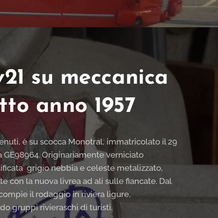
v21 su meccanica
tto anno 1957
venuti, è su scocca Monotral, immatricolato il 29
a GE98964. Originariamente verniciato
ificata grigio nebbia e celeste metalizzato,
 con la nuova livrea ad ali sulle fiancate. Dal
mpie il rodaggio in riviera ligure,
 gruppi rivieraschi di turisti.