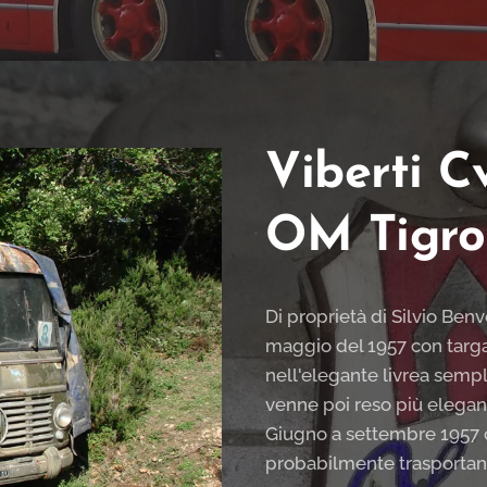
Viberti C
OM Tigro
Di proprietà di Silvio Ben
maggio del 1957 con targ
nell'elegante livrea sempl
venne poi reso più elegante
Giugno a settembre 1957 co
probabilmente trasportando