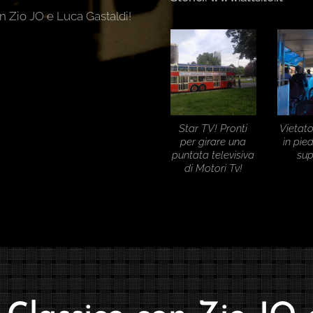
n Zio JO e Luca Gastaldi!
Star TV! Pronti
Vietato
per girare una
in pie
puntata televisiva
sup
di Motori Tv!