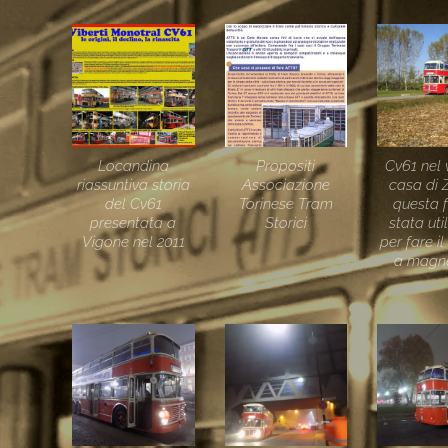
Locandina
Propositi
Cv61 nel v
riassuntiva storia
Associazione
casa di 
del Cv61
Torinese Tram
questa 
presentata a
Storici
stata uti
Vigone nel 2011
per fare i
a magne