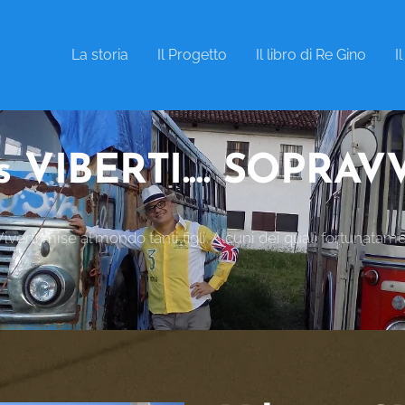
La storia
Il Progetto
Il libro di Re Gino
I
 VIBERTI.... SOPRAV
erti mise al mondo tanti figli. Alcuni dei quali fortunatam