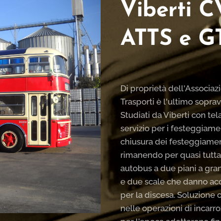
Viberti C
ATTS e G
Di proprietà dell'Associaz
Trasporti è l'ultimo soprav
Studiati da Viberti con t
servizio per i festeggiamen
chiusura dei festeggiament
rimanendo per quasi tutta
autobus a due piani a gran
e due scale che danno acces
per la discesa. Soluzione o
nelle operazioni di incar