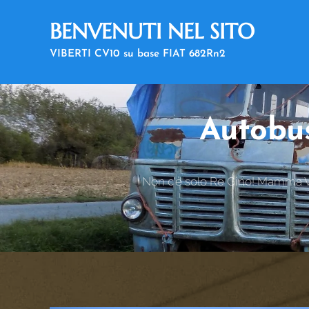
BENVENUTI NEL SITO
VIBERTI CV10 su base FIAT 682Rn2
DEDICATO A RE GINO
Autobus
Non c'è solo Re Gino! Mamma Viv