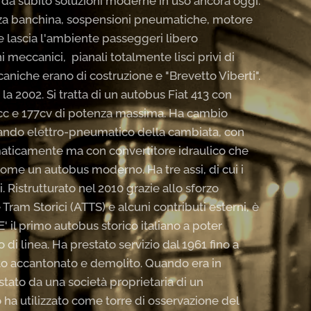
 da subito soluzioni moderne in uso ancora oggi:
zza banchina, sospensioni pneumatiche, motore
e lascia l'ambiente passeggeri libero
 meccanici, pianali totalmente lisci privi di
caniche erano di costruzione e "Brevetto Viberti".
la 2002. Si tratta di un autobus Fiat 413 con
6cc e 177cv di potenza massima. Ha cambio
ndo elettro-pneumatico della cambiata, con
aticamente ma con convertitore idraulico che
ome un autobus moderno. Ha tre assi, di cui i
 Ristrutturato nel 2010 grazie allo sforzo
Tram Storici (ATTS) e alcuni contributi esterni, è
' il primo autobus storico italiano a poter
o di linea. Ha prestato servizio dal 1961 fino a
ato accantonato e demolito. Quando era in
tato da una società proprietaria di un
 ha utilizzato come torre di osservazione del