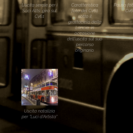
Uscita serale per i
Caratteristica
Pausa fot
Soci Atts: giro sul
foto del Cv61
Cv6
Cv61
sotto il
grattacielo della
Lancia, in
occasione
dell'uscita sul suo
percorso
originario.
Uscita natalizia
per "Luci d'Artista"