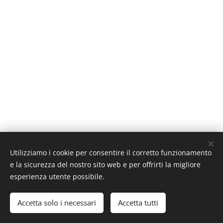
Utilizziamo i cookie per consentire il corretto funzionamento
e la sicurezza del nostro sito web e per offrirti la migliore
esperienza utente possibile.
Re Gino è un marchio depositato di Zio Jo - tutti i diritti
riservati 2017
Accetta solo i necessari
Accetta tutti
Cookies