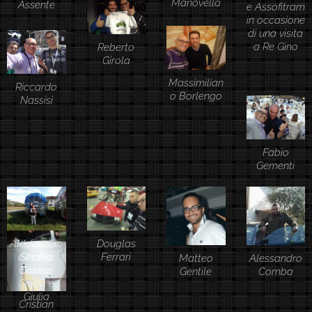
Manovella
Assente
e Assofitram
in occasione
di una visita
a Re Gino
Reberto
Girola
Massimilian
Riccardo
o Borlengo
Nassisi
Fabio
Gementi
Alessandro
Stefano e
Maurizio
Douglas
e Paolo
Sbarra,
Sophia
Ferrari
Matteo
Alessandro
Alessio
Colucci
Grazia,
Tiberio
Gentile
Comba
Zamorano
Giada e
Di Felice
Giulia
Cristian