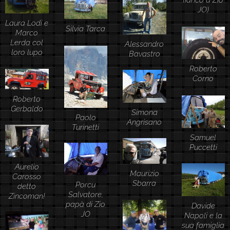
fianco a Zio
JO)
Laura Lodi e
Silvia Tarca
Marco
Lerda col
Alessandro
loro lupo
Bavastro
Roberto
Corno
Roberto
Gerbaldo
Simona
Paolo
Angrisano
Turinetti
Samuel
Puccetti
Aurelio
Maurizio
Carosso
Sbarra
Porcu
detto
Salvatore,
Zincoman!
papà di Zio
Davide
JO
Napoli e la
sua famiglia