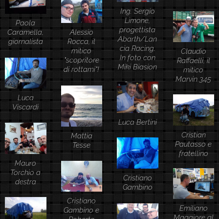
Ing. Sergio
Limone,
Paola
progettista
Caramella,
Alessio
Abarth/Lan
giornalista
Rocca, il
cia Racing.
mitico
Claudio
In foto con
"scopritore
Raffaelli, il
Miki Biasion
di rottami"!
mitico
Marvin 345
Luca
Viscardi
Luca Bertini
Cristian
Mattia
Pautasso e
Tesse
fratellino
Mauro
Torchio a
Cristiano
destra
Gambino
Cristiano
Emiliano
Gambino e
Maggiore al