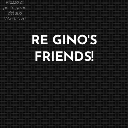
Mazza al
posto guida
del suo
Viberti CV6
RE GINO'S
FRIENDS!