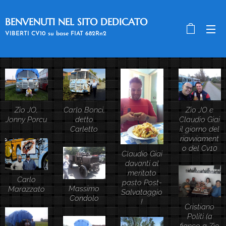
BENVENUTI NEL SITO DEDICATO
A RE GINO
VIBERTI CV10 su base FIAT 682Rn2
Zio JO,
Carlo Bonci,
Zio JO e
Jonny Porcu
detto
Claudio Giai
Carletto
il giorno del
riavviament
o del Cv10
Claudio Giai
davanti al
meritato
Carlo
pasto Post-
Massimo
Marazzato
Salvataggio
Condolo
!
Cristiano
Politi (a