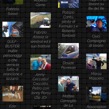
Roberto
lavoro su
Corno
file del Re
Fabrizio
Patrizio
Sasso
Cantù,
pilota di
Formula 1 e
Roberto
Fabrizio
Torricelli
Ciuci.
Allasia (a
Compagna
GULF-
sinistra) ed il
di lavoro
BUSTER,
suo trattore
inutile
personaggi
o che
Davide
vernicia
Piovesan
tutto di
Marco
arancione e
Jonny-
Masoero
azzurro..
Ceccotto!
Ceccotto
Pietro con
Jonny Porcu
Matteo
(Zio JO)
Comoglio
de La
Ezio
Associazion