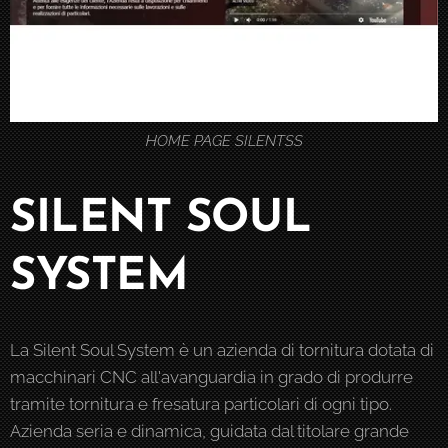
HOME PAGE SILENTSS
SILENT SOUL
SYSTEM
La Silent Soul System è un azienda di tornitura dotata di
macchinari CNC all'avanguardia in grado di produrre
tramite tornitura e fresatura particolari di ogni tipo.
Azienda seria e dinamica, guidata dal titolare grande