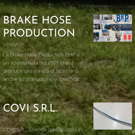
BRAKE HOSE
PRODUCTION
07.09.2017
La Brake Hose Production BHP è
un azienta nata nel 2007 che
produce una varietà di tubi freno
anche su ordinazione e specifica.
COVI S.R.L.
06.09.2017
COVI SRL, azienda specializzata in