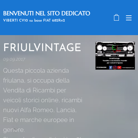
BENVENUTI NEL SITO DEDICATO
A RE GINO
VIBERTI CV10 su base FIAT 682Rn2
FRIULVINTAGE
09.09.2017
Questa piccola azienda
friulana, si occupa della
Vendita di Ricambi per
veicoli storici online, ricambi
nuovi Alfa Romeo, Lancia,
Fiat e marche europee in
genere.