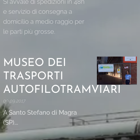
Si avvale di spedizioni in 48h
e servizio di consegna a
domicilio a medio raggio per
le parti più grosse.
MUSEO DEI
TRASPORTI
AUTOFILOTRAMVIARI
09.09.2017
A Santo Stefano di Magra
(SP)...