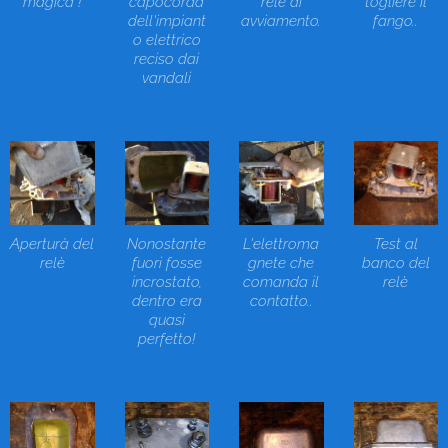
magica"!
capocorda
relè di
togliere il
dell'impiant
avviamento.
fango..
o elettrico
reciso dai
vandali
Aperturà del
Nonostante
L'elettroma
Test al
relè
fuori fosse
gnete che
banco del
incrostato,
comanda il
relè
dentro era
contatto..
quasi
perfetto!