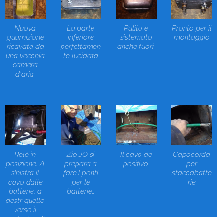
Nuova
La parte
Pulito e
Pronto per il
guarnizione
inferiore
sistemato
montaggio
ricavata da
perfettamen
anche fuori.
una vecchia
te lucidata
camera
d'aria.
Relè in
Zio JO si
Il cavo de
Capocorda
posizione. A
prepara a
positivo.
per
sinistra il
fare i ponti
staccabatte
cavo dalle
per le
rie
batterie, a
batterie..
destr quello
verso il