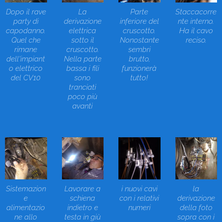
Dopo il rave
La
Parte
Staccacorre
party di
derivazione
inferiore del
nte interno.
capodanno.
elettrica
cruscotto.
Ha il cavo
Quel che
sotto il
Nonostante
reciso.
rimane
cruscotto.
sembri
dell'impiant
Nella parte
brutto,
o elettrico
bassa i fili
funzionerà
del CV10
sono
tutto!
tranciati
poco più
avanti
Sistemazion
Lavorare a
i nuovi cavi
la
e
schiena
con i relativi
derivazione
alimentazio
indietro e
numeri
della foto
ne allo
testa in giù
sopra con i