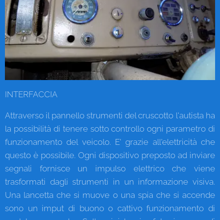
INTERFACCIA
Attraverso il pannello strumenti del cruscotto l'autista ha
la possibilità di tenere sotto controllo ogni parametro di
funzionamento del veicolo. E' grazie all'elettricità che
questo è possibile. Ogni dispositivo preposto ad inviare
segnali fornisce un impulso elettrico che viene
trasformati dagli strumenti in un informazione visiva.
Una lancetta che si muove o una spia che si accende
sono un imput di buono o cattivo funzionamento di