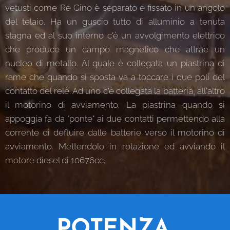
vetusti come Re Gino è separato e fissato in un angolo
del telaio. Ha un guscio tutto di alluminio a tenuta
stagna ed al suo interno c'è un avvolgimento elettrico
che produce un campo magnetico che attrae un
nucleo di metallo. Al quale è collegata un piastrina di
rame che quando si sposta va a toccare i due poli del
contatto del relè. Ad uno c'è collegata la batteria, all'altro
il motorino di avviamento. La piastrina quando si
appoggia fa da "ponte" ai due contatti permettendo alla
corrente di defluire dalle batterie verso il motorino di
avviamento. Mettendolo in rotazione ed avviando il
motore diesel di 10676cc.
POTENZA,