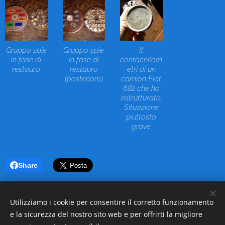
Gruppo spie
Gruppo spie
Il
in fase di
in fase di
contachilom
restauro
restauro
etri di un
(posteriore)
camion Fiat
682 che ho
ristrutturato.
Situazione
piuttosto
grave
Share
Utilizziamo i cookie per consentire il corretto funzionamento
e la sicurezza del nostro sito web e per offrirti la migliore