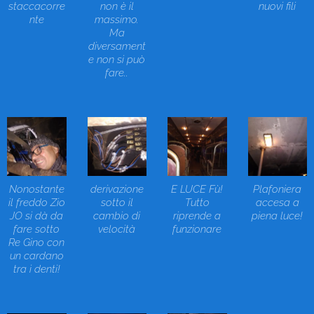
staccacorre
non è il
nuovi fili
nte
massimo.
Ma
diversament
e non si può
fare..
Nonostante
derivazione
E LUCE Fù!
Plafoniera
il freddo Zio
sotto il
Tutto
accesa a
JO si dà da
cambio di
riprende a
piena luce!
fare sotto
velocità
funzionare
Re Gino con
un cardano
tra i denti!