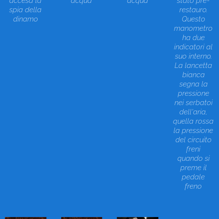
accesa la
acqua
acqua
stato pre-
spia della
restauro.
dinamo
Questo
manometro
ha due
indicatori al
suo interno.
La lancetta
bianca
segna la
pressione
nei serbatoi
dell'aria,
quella rossa
la pressione
del circuito
freni
quando si
preme il
pedale
freno