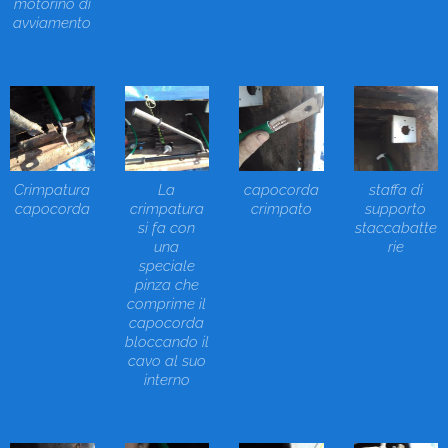
motorino di
avviamento
Crimpatura
La
capocorda
staffa di
capocorda
crimpatura
crimpato
supporto
si fa con
staccabatte
una
rie
speciale
pinza che
comprime il
capocorda
bloccando il
cavo al suo
interno