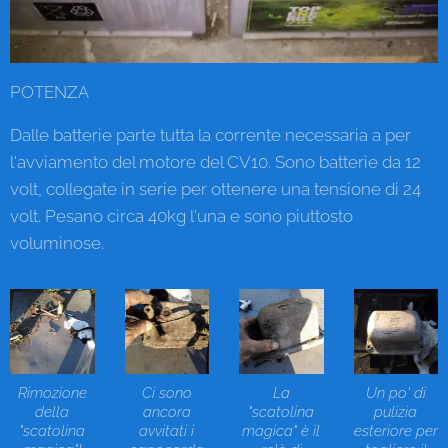
POTENZA
Dalle batterie parte tutta la corrente necessaria a per
l'avviamento del motore del CV10. Sono batterie da 12
volt, collegate in serie per ottenere una tensione di 24
volt. Pesano circa 40kg l'una e sono piuttosto
voluminose.
Rimozione
Ci sono
La
Un po' di
della
ancora
"scatolina
pulizia
"scatolina
avvitati i
magica" è il
esteriore per