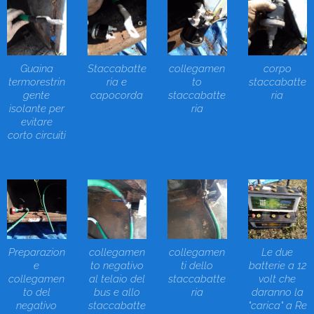
Guaina
Staccabatte
collegamen
corpo
termorestrin
ria e
to
staccabatte
gente
capocorda
staccabatte
ria
isolante per
ria
evitare
corto circuiti
Preparazion
collegamen
collegamen
Le due
e
to negativo
ti dello
batterie a 12
collegamen
al telaio del
staccabatte
volt che
to del
bus e allo
ria
daranno la
negativo
staccabatte
"carica" a Re