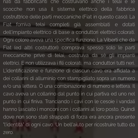
nati da fabbricanti che costruivano anche i telai e le
scocche non usa il sistema elettrico della fabbrica
costruttrice delle parti meccaniche (Fiat in questo caso). La
Fiat forniva telai completi già assemblati e dotati
dell'impianto elettrico di base a conduttori elettrici colorati.
Ogni colore aveva una specifica funzione. La Viberti che da
Fiat (ed altri costruttori) comprava spesso solo le parti
meccaniche prive di telai, costruiva da sè gli impianti
elettrici. E non utilizzava i fili colorati, ma conduttori tutti neri.
L'identificazione e funzione di ciascun cavo era affidata a
dei collarini di alluminio con stampigliato sopra un numero
e/o una lettera. O una combinazione di numero e lettera. Il
cavo aveva un collarino dal punto in cui partiva ed uno nel
punto in cui finiva. Tranciando i cavi con le cesoie i vandali
hanno lasciato i monconi con i collarini al loro posto. Quindi
dove non sono stati strappati di forza era ancora presente
"l'identità" di ogni cavo. Un bell'aiuto per ricostruire tutto da
zero.