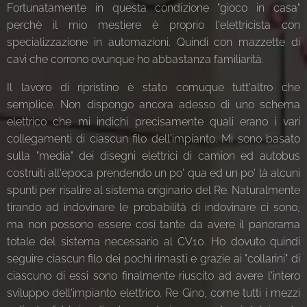
Fortunatamente in questa condizione "gioco in casa"
perchè il mio mestiere è proprio l'elettricista con
specializzazione in automazioni. Quindi con mazzette di
cavi che corrono ovunque ho abbastanza familiarità.
Il lavoro di ripristino è stato comuque tutt'altro che
semplice. Non dispongo ancora adesso di uno schema
elettrico che mi indichi precisamente quali erano i vari
collegamenti di ciascun filo dell'impianto. Mi sono basato
sulla "media" dei disegni elettrici di camion ed autobus
costruiti all'epoca prendendo un po' qua ed un po' là alcuni
spunti per risalire al sistema originario del Re. Naturalmente
tirando ad indovinare le probabilità di indovinare ci sono,
ma non possono essere così tante da avere il panorama
totale del sistema necessario al CV10. Ho dovuto quindi
seguire ciascun filo dei pochi rimasti e grazie ai "collarini" di
ciascuno di essi sono finalmente riuscito ad avere l'intero
sviluppo dell'impianto elettrico. Re Gino, come tutti i mezzi