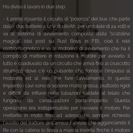
Ho diviso il lavoro in due step:
- il primo riguarda il circuito di "potenza" del bus che parte
dalle due batterie a 12 Volt 180Ah (per un totale di 24 volt) e
va al sistema di avviamento composto dalla "scatolina
magica" (dal post su Rust Boys in FB), cioè il relè
elettromagnetico e va al motorino di avviamento che ha il
compito di mettere in rotazione il motore per avviarlo. Il
tutto è coadiuvato da un circuito che arriva fino al cruscotto
strumenti dove c'è un pulsante che fornisce l'impulso al
motorino ed al relè. Per fare l'avviamento. In questo
impianto i cavi sono di sezione molto grossa, piuttosto rigidi
e difficili da infilare nelle tubazioni saldate al telaio che
fungono da canalizzazioni porta-impianto. Questa
operazione era indispensabile per riavviare il motore. Per
metterlo in moto fino ad adesso ho sempre richiesto
l'ausilio del trattore dell'amico Fabrizio che agganciando il
Re con la catena lo tirava a marcia inserita finchè il motore